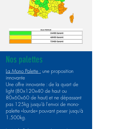
Nos palettes
La Mono Palette :
une proposition
innovante
Une offre innovante : de la quart de
light (80x120x40 de haut ou
80x60x60 de haut) et ne dépassant
pas 125kg jusqu’à l'envoi de mono-
palette «lourde» pouvant peser jusqu’à
1.500kg.