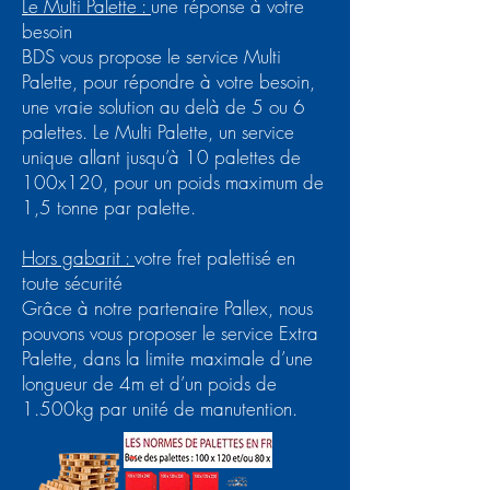
Le Multi Palette :
une réponse à votre
besoin
BDS vous propose le service Multi
Palette, pour répondre à votre besoin,
une vraie solution au delà de 5 ou 6
palettes. Le Multi Palette, un service
unique allant jusqu’à 10 palettes de
100x120, pour un poids maximum de
1,5 tonne par palette.
Hors gabarit :
votre fret palettisé en
toute sécurité
Grâce à notre partenaire Pallex, nous
pouvons vous proposer le service Extra
Palette, dans la limite maximale d’une
longueur de 4m et d’un poids de
1.500kg par unité de manutention.